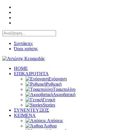
Συντάκτες
Όροι χρήσης
HOME
ΕΠΙΚΑΙΡΟΤΗΤΑ
Ενόργανη
Ρυθμική
Τραμπολίνο
Ακροβατική
Γενική
Stories
ΣΥΝΕΝΤΕΥΞΕΙΣ
KEIMENA
Απόψεις
Άρθρα