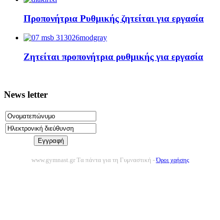
Προπονήτρια Ρυθμικής ζητείται για εργασία
Ζητείται προπονήτρια ρυθμικής για εργασία
News letter
www.gymnast.gr Tα πάντα για τη Γυμναστική -
Όροι χρήσης