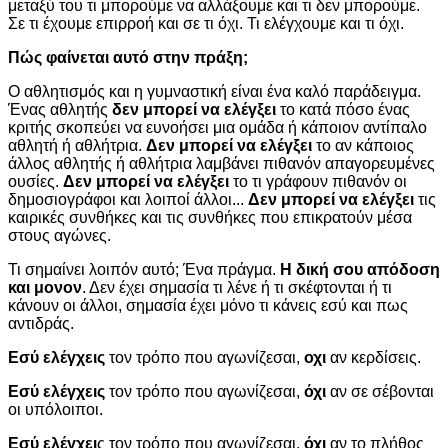
μεταξύ του τι μπορούμε να αλλάξουμε και τι δεν μπορούμε.
Σε τι έχουμε επιρροή και σε τι όχι. Τι ελέγχουμε και τι όχι.
Πώς φαίνεται αυτό στην πράξη;
Ο αθλητισμός και η γυμναστική είναι ένα καλό παράδειγμα.
Ένας αθλητής
δεν μπορεί να ελέγξει
το κατά πόσο ένας
κριτής σκοπεύει να ευνοήσει μια ομάδα ή κάποιον αντίπαλο
αθλητή ή αθλήτρια.
Δεν μπορεί να ελέγξει
το αν κάποιος
άλλος αθλητής ή αθλήτρια λαμβάνει πιθανόν απαγορευμένες
ουσίες.
Δεν μπορεί να ελέγξει
το τι γράφουν πιθανόν οι
δημοσιογράφοι και λοιποί άλλοι...
Δεν μπορεί να ελέγξει
τις
καιρικές συνθήκες και τις συνθήκες που επικρατούν μέσα
στους αγώνες.
Τι σημαίνει λοιπόν αυτό; Ένα πράγμα.
Η δική σου απόδοση
και μονον
. Δεν έχει σημασία τι λένε ή τι σκέφτονται ή τι
κάνουν οι άλλοι, σημασία έχει μόνο τι κάνεις εσύ και πως
αντιδράς.
Εσύ ελέγχεις
τον τρόπο που αγωνίζεσαι,
ο
χι
αν κερδίσεις.
Εσύ ελέγχεις
τον τρόπο που αγωνίζεσαι,
ό
χι
αν σε σέβονται
οι υπόλοιποι.
Εσύ ελέγχει
ς τον τρόπο που αγωνίζεσαι,
ό
χι
αν το πλήθος