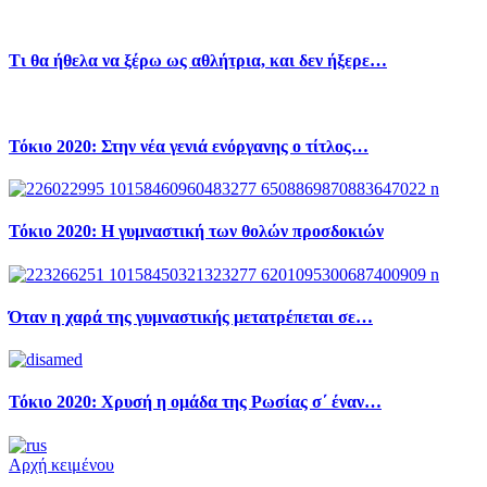
Τι θα ήθελα να ξέρω ως αθλήτρια, και δεν ήξερε…
Τόκιο 2020: Στην νέα γενιά ενόργανης ο τίτλος…
Τόκιο 2020: Η γυμναστική των θολών προσδοκιών
Όταν η χαρά της γυμναστικής μετατρέπεται σε…
Τόκιο 2020: Χρυσή η ομάδα της Ρωσίας σ΄ έναν…
Αρχή κειμένου