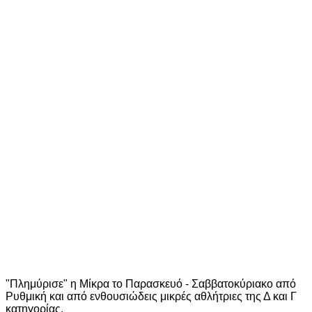
"Πλημύρισε" η Μίκρα το Παρασκευό - Σαββατοκύριακο από
Ρυθμική και από ενθουσιώδεις μικρές αθλήτριες της Δ και Γ
κατηγορίας.