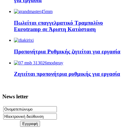
για εργασία
Πωλείται επαγγελματικό Τραμπολίνο
Eurotramp σε Άριστη Κατάσταση
Προπονήτρια Ρυθμικής ζητείται για εργασία
Ζητείται προπονήτρια ρυθμικής για εργασία
News letter