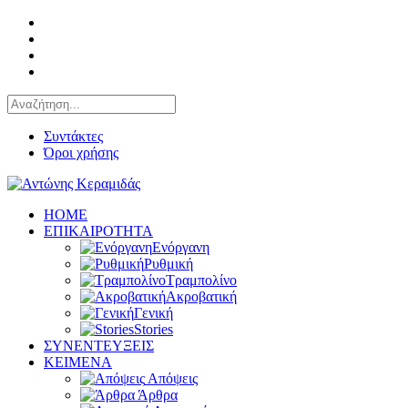
Συντάκτες
Όροι χρήσης
HOME
ΕΠΙΚΑΙΡΟΤΗΤΑ
Ενόργανη
Ρυθμική
Τραμπολίνο
Ακροβατική
Γενική
Stories
ΣΥΝΕΝΤΕΥΞΕΙΣ
KEIMENA
Απόψεις
Άρθρα