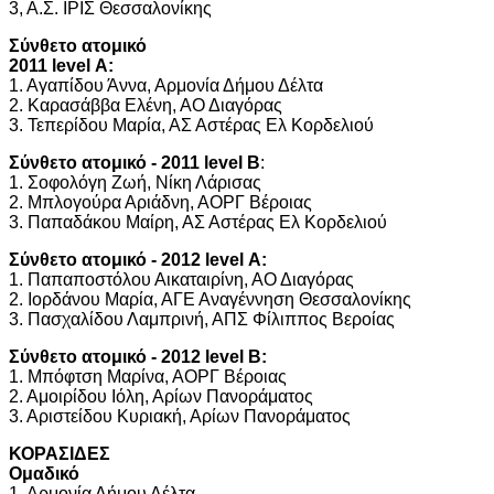
3, Α.Σ. ΙΡΙΣ Θεσσαλονίκης
Σύνθετο ατομικό
2011 level Α:
1. Αγαπίδου Άννα, Αρμονία Δήμου Δέλτα
2. Καρασάββα Ελένη, ΑΟ Διαγόρας
3. Τεπερίδου Μαρία, ΑΣ Αστέρας Ελ Κορδελιού
Σύνθετο ατομικό -
2011 level Β
:
1. Σοφολόγη Ζωή, Νίκη Λάρισας
2. Μπλογούρα Αριάδνη, ΑΟΡΓ Βέροιας
3. Παπαδάκου Μαίρη, ΑΣ Αστέρας Ελ Κορδελιού
Σύνθετο ατομικό -
2012 level Α:
1. Παπαποστόλου Αικαταιρίνη, ΑΟ Διαγόρας
2. Ιορδάνου Μαρία, ΑΓΕ Αναγέννηση Θεσσαλονίκης
3. Πασχαλίδου Λαμπρινή, ΑΠΣ Φίλιππος Βεροίας
Σύνθετο ατομικό - 2012 level Β:
1. Μπόφτση Μαρίνα, ΑΟΡΓ Βέροιας
2. Αμοιρίδου Ιόλη, Αρίων Πανοράματος
3. Αριστείδου Κυριακή, Αρίων Πανοράματος
ΚΟΡΑΣΙΔΕΣ
Ομαδικό
1. Αρμονία Δήμου Δέλτα