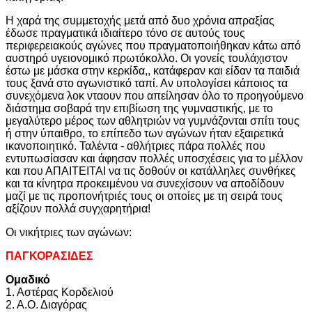
Η χαρά της συμμετοχής μετά από δυο χρόνια απραξίας
έδωσε πραγματικά ιδιαίτερο τόνο σε αυτούς τους
περιφερειακούς αγώνες που πραγματοποιήθηκαν κάτω από
αυστηρό υγειονομικό πρωτόκολλο. Οι γονείς τουλάχιστον
έστω με μάσκα στην κερκίδα,, κατάφεραν και είδαν τα παιδιά
τους ξανά στο αγωνιστικό ταπί. Αν υπολογίσει κάποιος τα
συνεχόμενα λοκ νταουν που απείλησαν όλο το προηγούμενο
διάστημα σοβαρά την επιβίωση της γυμναστικής, με το
μεγαλύτερο μέρος των αθλητριών να γυμνάζονται σπίτι τους
ή στην ύπαιθρο, το επίπεδο των αγώνων ήταν εξαιρετικά
ικανοποιητικό. Ταλέντα - αθλήτριες πάρα πολλές που
εντυπωσίασαν και άφησαν πολλές υποσχέσεις για το μέλλον
και που ΑΠΑΙΤΕΙΤΑΙ να τις δοθούν οι κατάλληλες συνθήκες
και τα κίνητρα προκειμένου να συνεχίσουν να αποδίδουν
μαζί με τις προπονήτριές τους οι οποίες με τη σειρά τους
αξίζουν πολλά συγχαρητήρια!
Οι νικήτριες των αγώνων:
ΠΑΓΚΟΡΑΣΙΔΕΣ
Ομαδικό
1. Αστέρας Κορδελιού
2. Α.Ο. Διαγόρας