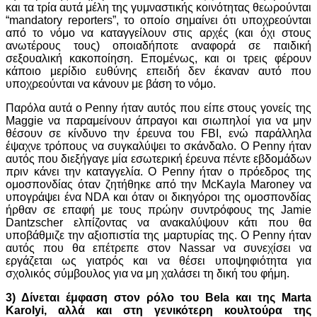
και τα τρία αυτά μέλη της γυμναστικής κοινότητας θεωρούνται
“mandatory reporters”, το οποίο σημαίνει ότι υποχρεούνται
από το νόμο να καταγγείλουν στις αρχές (και όχι στους
ανωτέρους τους) οποιαδήποτε αναφορά σε παιδική
σεξουαλική κακοποίηση. Επομένως, και οι τρεις φέρουν
κάποιο μερίδιο ευθύνης επειδή δεν έκαναν αυτό που
υποχρεούνται να κάνουν με βάση το νόμο.
Παρόλα αυτά ο Penny ήταν αυτός που είπε στους γονείς της
Maggie να παραμείνουν άπραγοι και σιωπηλοί για να μην
θέσουν σε κίνδυνο την έρευνα του FBI, ενώ παράλληλα
έψαχνε τρόπους να συγκαλύψει το σκάνδαλο. Ο Penny ήταν
αυτός που διεξήγαγε μία εσωτερική έρευνα πέντε εβδομάδων
πριν κάνει την καταγγελία. Ο Penny ήταν ο πρόεδρος της
ομοσπονδίας όταν ζητήθηκε από την McKayla Maroney να
υπογράψει ένα NDA και όταν οι δικηγόροι της ομοσπονδίας
ήρθαν σε επαφή με τους πρώην συντρόφους της Jamie
Dantzscher ελπίζοντας να ανακαλύψουν κάτι που θα
υποβάθμιζε την αξιοπιστία της μαρτυρίας της. Ο Penny ήταν
αυτός που θα επέτρεπε στον Nassar να συνεχίσει να
εργάζεται ως γιατρός και να θέσει υποψηφιότητα για
σχολικός σύμβουλος για να μη χαλάσει τη δική του φήμη.
3) Δίνεται έμφαση στον ρόλο του Bela και της Marta
Karolyi, αλλά και στη γενικότερη κουλτούρα της