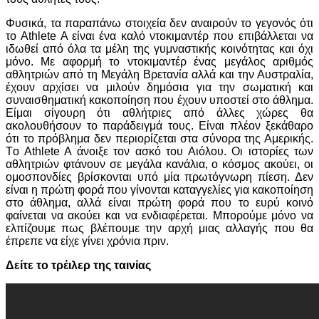
Φυσικά, τα παραπάνω στοιχεία δεν αναιρούν το γεγονός ότι
το Athlete A είναι ένα καλό ντοκιμαντέρ που επιβάλλεται να
ιδωθεί από όλα τα μέλη της γυμναστικής κοινότητας και όχι
μόνο. Με αφορμή το ντοκιμαντέρ ένας μεγάλος αριθμός
αθλητριών από τη Μεγάλη Βρετανία αλλά και την Αυστραλία,
έχουν αρχίσει να μιλούν δημόσια για την σωματική και
συναισθηματική κακοποίηση που έχουν υποστεί στο άθλημα.
Είμαι σίγουρη ότι αθλήτριες από άλλες χώρες θα
ακολουθήσουν το παράδειγμά τους. Είναι πλέον ξεκάθαρο
ότι το πρόβλημα δεν περιορίζεται στα σύνορα της Αμερικής.
Τo Athlete A άνοιξε τον ασκό του Αιόλου. Οι ιστορίες των
αθλητριών φτάνουν σε μεγάλα κανάλια, ο κόσμος ακούει, οι
ομοσπονδίες βρίσκονται υπό μία πρωτόγνωρη πίεση. Δεν
είναι η πρώτη φορά που γίνονται καταγγελίες για κακοποίηση
στο άθλημα, αλλά είναι πρώτη φορά που το ευρύ κοινό
φαίνεται να ακούει και να ενδιαφέρεται. Μπορούμε μόνο να
ελπίζουμε πως βλέπουμε την αρχή μιας αλλαγής που θα
έπρεπε να είχε γίνει χρόνια πριν.
Δείτε το τρέιλερ της ταινίας