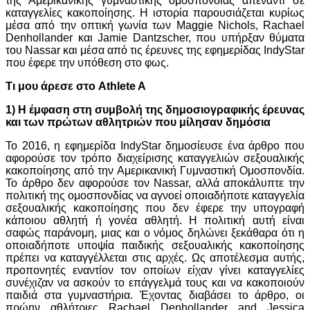
της Αμερικανικής γυμναστικής ομοσπονδίας απέναντι σε
καταγγελίες κακοποίησης. Η ιστορία παρουσιάζεται κυρίως
μέσα από την οπτική γωνία των Maggie Nichols, Rachael
Denhollander και Jamie Dantzscher, που υπήρξαν θύματα
του Nassar και μέσα από τις έρευνες της εφημερίδας IndyStar
που έφερε την υπόθεση στο φως.
Τι μου άρεσε στο Athlete A
1) Η έμφαση στη συμβολή της δημοσιογραφικής έρευνας
και των πρώτων αθλητριών που μίλησαν δημόσια
Το 2016, η εφημερίδα IndyStar δημοσίευσε ένα άρθρο που
αφορούσε τον τρόπο διαχείρισης καταγγελιών σεξουαλικής
κακοποίησης από την Αμερικανική Γυμναστική Ομοσπονδία.
Το άρθρο δεν αφορούσε τον Nassar, αλλά αποκάλυπτε την
πολιτική της ομοσπονδίας να αγνοεί οποιαδήποτε καταγγελία
σεξουαλικής κακοποίησης που δεν έφερε την υπογραφή
κάποιου αθλητή ή γονέα αθλητή. Η πολιτική αυτή είναι
σαφώς παράνομη, μιας και ο νόμος δηλώνει ξεκάθαρα ότι η
οποιαδήποτε υποψία παιδικής σεξουαλικής κακοποίησης
πρέπει να καταγγέλλεται στις αρχές. Ως αποτέλεσμα αυτής,
προπονητές εναντίον τον οποίων είχαν γίνει καταγγελίες
συνέχιζαν να ασκούν το επάγγελμά τους και να κακοποιούν
παιδιά στα γυμναστήρια. Έχοντας διαβάσει το άρθρο, οι
πρώην αθλήτριες Rachael Denhollander and Jessica