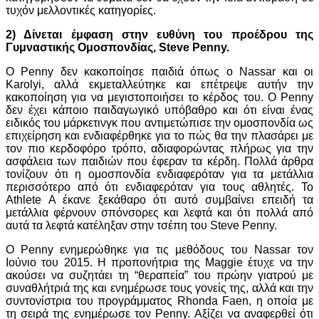
τυχόν μελλοντικές κατηγορίες.
2) Δίνεται έμφαση στην ευθύνη του προέδρου της
Γυμναστικής Ομοσπονδίας, Steve Penny.
Ο Penny δεν κακοποίησε παιδιά όπως ο Nassar και οι
Karolyi, αλλά εκμεταλλεύτηκε και επέτρεψε αυτήν την
κακοποίηση για να μεγιστοποιήσει το κέρδος του. Ο Penny
δεν έχει κάποιο παιδαγωγικό υπόβαθρο και ότι είναι ένας
ειδικός του μάρκετινγκ που αντιμετώπισε την ομοσπονδία ως
επιχείρηση και ενδιαφέρθηκε για το πώς θα την πλασάρει με
τον πιο κερδοφόρο τρόπο, αδιαφορώντας πλήρως για την
ασφάλεια των παιδιών που έφεραν τα κέρδη. Πολλά άρθρα
τονίζουν ότι η ομοσπονδία ενδιαφερόταν για τα μετάλλια
περισσότερο από ότι ενδιαφερόταν για τους αθλητές. Το
Athlete A έκανε ξεκάθαρο ότι αυτό συμβαίνει επειδή τα
μετάλλια φέρνουν σπόνσορες και λεφτά και ότι πολλά από
αυτά τα λεφτά κατέληξαν στην τσέπη του Steve Penny.
Ο Penny ενημερώθηκε για τις μεθόδους του Nassar τον
Ιούνιο του 2015. Η προπονήτρια της Maggie έτυχε να την
ακούσει να συζητάει τη “θεραπεία” του πρώην γιατρού με
συναθλήτριά της και ενημέρωσε τους γονείς της, αλλά και την
συντονίστρια του προγράμματος Rhonda Faen, η οποία με
τη σειρά της ενημέρωσε τον Penny. Αξίζει να αναφερθεί ότι