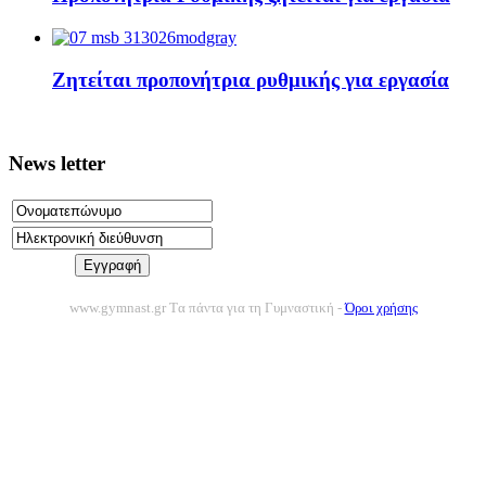
Ζητείται προπονήτρια ρυθμικής για εργασία
News letter
www.gymnast.gr Tα πάντα για τη Γυμναστική -
Όροι χρήσης