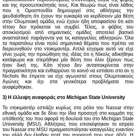
και της προσωπικότητάς τους. Και θεωρώ πως είναι λάθος
που η Ομοσπονδία δημιουργεί στις αθλήτριες την
ψευδαίσθηση ότι έχουν την ευκαιρία να κερδίσουν μία θέση
στην Ολυμπιακή ομάδα, ενώ έχουν ήδη αποφασίσει ότι κάτι
τέτοιο δεν πρόκειται να συμβεί. Τέλος, ο φόβος του
αποκλεισμού από σημαντικές ομάδες αποτελεί βασικό
ανασταλτικό παράγοντα για τις καταγγελίες αθλητριών. Όλα
τα παραπάνω είναι πολύ σημαντικά θέματα που πρέπει να
διερευνηθούν στο ντοκιμαντέρ. Απλά εύχομαι αυτό να είχε
γίνει χωρίς την προώθηση της ιδέας ότι η Νίκολς αδικήθηκε
κατάφωρα και στερήθηκε μία θέση που όλοι ξέρουν πως
ήταν δική της. Κάτι τέτοιο δεν ανταποκρίνεται στην
πραγματικότητα και ενθαρρύνει το κοινό να εστιάσει στο αν η
Nichols θα έπρεπε να είχε αγωνιστεί στους Ολυμπιακούς
Αγώνες και όχι στα γενικότερα προβλήματα που
αναφέρθηκαν.
3) Η έλλειψη αναφοράς στο Michigan State University
Το ντοκιμαντέρ εστιάζει κυρίως στο ρόλο του Nassar στην
εθνική ομάδα και δε δίνει την ίδια προσοχή στο κομμάτι της
υπόθεσής του που αφορά τη δουλειά του στο Michigan State
University (MSU). Αθλήτριες που επισκέφτηκαν το ιατρείο
του Nassar στο MSU πραγματοποίησαν καταγγελίες εναντίον
του αλλά δεν έλαβαν ποτέ την προσοχή που τους άξιζε. Η