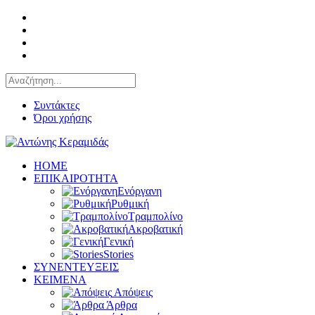
Συντάκτες
Όροι χρήσης
HOME
ΕΠΙΚΑΙΡΟΤΗΤΑ
Ενόργανη
Ρυθμική
Τραμπολίνο
Ακροβατική
Γενική
Stories
ΣΥΝΕΝΤΕΥΞΕΙΣ
KEIMENA
Απόψεις
Άρθρα