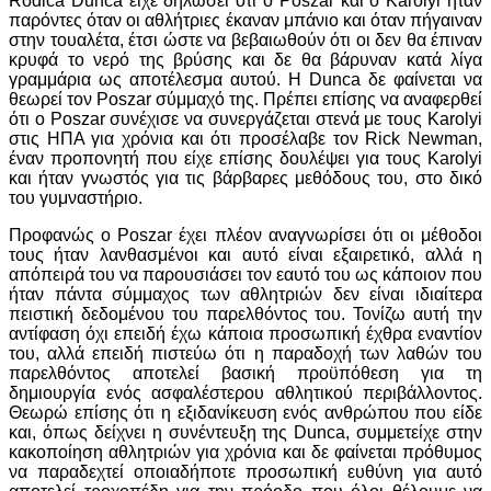
Rodica Dunca είχε δηλώσει ότι ο Poszar και ο Karolyi ήταν
παρόντες όταν οι αθλήτριες έκαναν μπάνιο και όταν πήγαιναν
στην τουαλέτα, έτσι ώστε να βεβαιωθούν ότι οι δεν θα έπιναν
κρυφά το νερό της βρύσης και δε θα βάρυναν κατά λίγα
γραμμάρια ως αποτέλεσμα αυτού. Η Dunca δε φαίνεται να
θεωρεί τον Poszar σύμμαχό της. Πρέπει επίσης να αναφερθεί
ότι ο Poszar συνέχισε να συνεργάζεται στενά με τους Karolyi
στις ΗΠΑ για χρόνια και ότι προσέλαβε τον Rick Newman,
έναν προπονητή που είχε επίσης δουλέψει για τους Karolyi
και ήταν γνωστός για τις βάρβαρες μεθόδους του, στο δικό
του γυμναστήριο.
Προφανώς ο Poszar έχει πλέον αναγνωρίσει ότι οι μέθοδοι
τους ήταν λανθασμένοι και αυτό είναι εξαιρετικό, αλλά η
απόπειρά του να παρουσιάσει τον εαυτό του ως κάποιον που
ήταν πάντα σύμμαχος των αθλητριών δεν είναι ιδιαίτερα
πειστική δεδομένου του παρελθόντος του. Τονίζω αυτή την
αντίφαση όχι επειδή έχω κάποια προσωπική έχθρα εναντίον
του, αλλά επειδή πιστεύω ότι η παραδοχή των λαθών του
παρελθόντος αποτελεί βασική προϋπόθεση για τη
δημιουργία ενός ασφαλέστερου αθλητικού περιβάλλοντος.
Θεωρώ επίσης ότι η εξιδανίκευση ενός ανθρώπου που είδε
και, όπως δείχνει η συνέντευξη της Dunca, συμμετείχε στην
κακοποίηση αθλητριών για χρόνια και δε φαίνεται πρόθυμος
να παραδεχτεί οποιαδήποτε προσωπική ευθύνη για αυτό