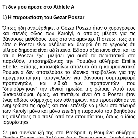
Τι δεν μου άρεσε στο Athlete A
1) Η παρουσίαση του Gezar Poszar
Όπως ήδη αναφέρθηκε, ο Gezar Poszar ήταν ο χορογράφος
και στενός φίλος των Karolyi, o οποίος μίλησε για τις
βάναυσες μεθόδους τους στο ντοκιμαντέρ. Πιστεύω πως ό,τι
είπε ο Poszar είναι αλήθεια και θεωρώ ότι το γεγονός ότι
μίλησε δημόσια είναι αξιέπαινο. Εξίσου αξιέπαινο είναι και το
ότι ο Poszar έχει μιλήσει για αυτά τα περιστατικά στο
παρελθόν, υποστηρίζοντας την Ρουμάνα αθλήτρια Emilia
Eberle. Επίσης, καταλαβαίνω απόλυτα ότι η κομμουνιστική
Ρουμανία δεν αποτελούσε το ιδανικό περιβάλλον για την
πραγματοποίηση καταγγελιών για βάναυση συμπεριφορά
προπονητών, και ειδικά των προπονητών που
“δημιούργησαν” την εθνική ηρωίδα της χώρας. Αυτό που
δυσκολεύομαι, όμως, να πιστέψω είναι ότι ο Poszar ήταν
ένας αθώος σύμμαχος των αθλητριών, που προσπάθησε να
ενημερώσει τις αρχές και που επέλεξε να μείνει στο πλευρό
των Karolyi μόνο και μόνο επειδή η παρουσία του βοηθούσε
τις αθλήτριες πιο πολύ από την απουσία του, όπως ο ίδιος
ισχυρίστηκε.
Σε μια συνέντευξή της στο ProSport, η Ρουμάνα αθλήτρια