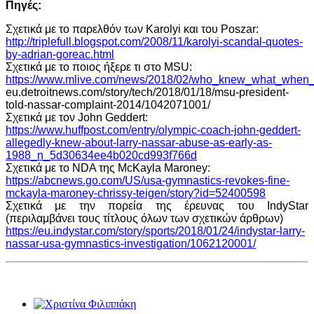
Πηγές:
Σχετικά με το παρελθόν των Karolyi και του Poszar:
http://triplefull.blogspot.com/2008/11/karolyi-scandal-quotes-
by-adrian-goreac.html
Σχετικά με το ποιος ήξερε τι στο MSU:
https://www.mlive.com/news/2018/02/who_knew_what_when_a
eu.detroitnews.com/story/tech/2018/01/18/msu-president-
told-nassar-complaint-2014/1042071001/
Σχετικά με τον John Geddert:
https://www.huffpost.com/entry/olympic-coach-john-geddert-
allegedly-knew-about-larry-nassar-abuse-as-early-as-
1988_n_5d30634ee4b020cd993f766d
Σχετικά με το NDA της McKayla Maroney:
https://abcnews.go.com/US/usa-gymnastics-revokes-fine-
mckayla-maroney-chrissy-teigen/story?id=52400598
Σχετικά με την πορεία της έρευνας του IndyStar
(περιλαμβάνει τους τίτλους όλων των σχετικών άρθρων)
https://eu.indystar.com/story/sports/2018/01/24/indystar-larry-
nassar-usa-gymnastics-investigation/1062120001/