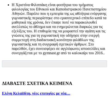
Η Χριστίνα Φιλιππάκη είναι φοιτήτρια του τμήματος
φιλολογίας του Εθνικού και Καποδιστριακού Πανεπιστημίου
Αθηνών. Παρόλο που η εμπειρία της ως αθλήτρια ενόργανης
γυμναστικής περιορίστηκε στο ερασιτεχνικό επίπεδο κατά τα
μαθητικά της χρόνια, δεν έπαψε ποτέ να παρακολουθεί
ανελλιπώς το άθλημα και να ενημερώνεται διαρκώς για τις
εξελίξεις του. Η επιθυμία της να μοιραστεί την αγάπη και τις
γνώσεις της για τη γυμναστική την οδήγησε στην ενεργή
συμμετοχή στη διαδικτυακή κοινότητα φιλάθλων της
γυμναστικής και τη συγγραφή σχετικών άρθρων. Στο
παρελθόν, έχει συνεισφέρει σε αγγλόφωνες ιστοσελίδες και
συνεργάζεται με το gymnast.gr από το καλοκαίρι του 2016..
ΔΙΑΒΑΣΤΕ ΣΧΕΤΙΚΑ ΚΕΙΜΕΝΑ
Ελένη Κελαϊδίτη, νέες επιτυχίες με νέα…