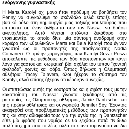
ενόργανης γυμναστικής
Η Marta Karolyi όχι μόνο ήταν πρόθυμη να βοηθήσει τον
Penny να συγκαλύψει το σκάνδαλο αλλά έπαιξε επίσης
βασικό ρόλο στη δημιουργία μιας τοξικής κουλτούρας που
επιτρέπει σε έναν άνθρωπο σαν τον Nassar να δράσει
ανενόχλητος. Αυτό γίνεται απόλυτα ξεκάθαρο στο
ντοκιμαντέρ, το οποίο δίνει μία σύντομη αναδρομή στην
καριέρα των «θρυλικών» Marta και Bela Karolyi που έγιναν
γνωστοί ως οι προπονητές της πασίγνωστης Nadia
Comaneci. O πρώην χορογράφος των Karolyi Gezar Posza
αποκαλύπτει τις μεθόδους των δύο προπονητών και κάνει
λόγο για χαστούκια, σωματική βία, σχόλια του τύπου “χοντρή
αγελάδα”, φωνές και φόβο. Όπως δήλωσε η Ολυμπιακή
αθλήτρια Tracey Talavera, όλοι ήξεραν το σύστημα τον
Karolyi, αλλά επίσης ήξεραν ότι κέρδιζαν συνεχώς.
Οι επιπτώσεις αυτής της νοοτροπίας και η σχέση τους με την
κακοποίηση του Nassar γίνονται ξεκάθαρες από τις
μαρτυρίες της Ολυμπιακής αθλήτριας Jamie Dantzscher και
της πρώην αθλήτριας και συγγραφέα Jennifer Sey. Έχοντας
αναφερθεί στις προβληματικές μεθόδους των προπονητών
της και στην αδιαφορία τους για την υγεία της, η Dantzscher
είπε μία φράση που νομίζω δε θα ξεχάσω ποτέ: “Νιώθω
πολύ άσχημα που το λέω, αλλά τότε ανυπομονούσα να δω