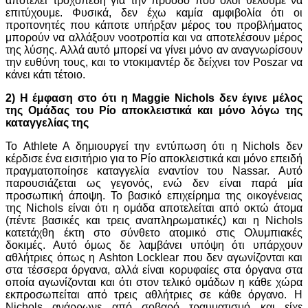
αποτελεί τροχοπέδη για την πρόοδο που όλοι θέλουμε να
επιτύχουμε. Φυσικά, δεν έχω καμία αμφιβολία ότι οι
προπονητές που κάποτε υπήρξαν μέρος του προβλήματος
μπορούν να αλλάξουν νοοτροπία και να αποτελέσουν μέρος
της λύσης. Αλλά αυτό μπορεί να γίνει μόνο αν αναγνωρίσουν
την ευθύνη τους, και το ντοκιμαντέρ δε δείχνει τον Poszar να
κάνει κάτι τέτοιο.
2) H έμφαση στο ότι η Maggie Nichols δεν έγινε μέλος
της Ομάδας του Ρίο αποκλειστικά και μόνο λόγω της
καταγγελίας της
Το Athlete A δημιουργεί την εντύπωση ότι η Nichols δεν
κέρδισε ένα εισιτήριο για το Ρίο αποκλειστικά και μόνο επειδή
πραγματοποίησε καταγγελία εναντίον του Nassar. Αυτό
παρουσιάζεται ως γεγονός, ενώ δεν είναι παρά μία
προσωπική άποψη. Το βασικό επιχείρημα της οικογένειας
της Nichols είναι ότι η ομάδα αποτελείται από οκτώ άτομα
(πέντε βασικές και τρεις αναπληρωματικές) και η Nichols
κατετάχθη έκτη στο σύνθετο ατομικό στις Ολυμπιακές
δοκιμές. Αυτό όμως δε λαμβάνει υπόψη ότι υπάρχουν
αθλήτριες όπως η Ashton Locklear που δεν αγωνίζονται και
στα τέσσερα όργανα, αλλά είναι κορυφαίες στα όργανα στα
οποία αγωνίζονται και ότι στον τελικό ομάδων η κάθε χώρα
εκπροσωπείται από τρεις αθλήτριες σε κάθε όργανο. Η
Nichols ανάρρωνε από σοβαρό τραυματισμό και είχε