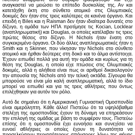
αναγκαστεί να μειώσει το επίπεδο δυσκολίας της. Αν και
κατετάχθη έκτη στο σύνθετο ατομικό στις Ολυμπιακές
δοκιμές δεν ήταν στις τρεις καλύτερες σε κανένα όργανο. Και
επειδή η Biles και η Raisman δεν ήταν ιδιαίτερα δυνατές στο
δίζυγο, η ομάδα των ΗΠΑ προτίμησε τις Kocian, Locklear
(αναπληρωματική) και Douglas, οι οποίες κατέλαβαν τις τρεις
πρώτες θέσεις στο δίζυγο. Η Nichols ήταν ένατη στο
συγκεκριμένο όργανο. Οι δύο άλλες αναπληρωματικές ήταν η
Smith και η Skinner, που νίκησαν την Nichols στο σύνθετο
ατομικό και ήρθαν δεύτερες στη δοκό και το άλμα αντίστοιχα.
Έχουν ειπωθεί πολλά για αυτή την ομάδα και κυρίως για τη
θέση της Douglas, η οποία είχε πτώσεις στις Ολυμπιακές
δοκιμές, αλλά η αλήθεια είναι πως οι αριθμοί δικαιολογούν
την απουσία της Nichols από την τελική οκτάδα. Σίγουρα θα
μπορούσε να είναι μία καλή αναπληρωματική, αλλά το ίδιο
μπορεί να ειπωθεί και για τις τρεις αθλήτριες που όντως
επιλέχθηκαν για αυτόν τον ρόλο.
Αυτό δε σημαίνει ότι η Αμερικανική Γυμναστική Ομοσπονδία
είναι αμερόληπτη. Κάθε άλλο! Πιστεύω ότι τα υψηλόβαθμα
στελέχη της ομοσπονδίας έχουν τη δύναμη να επηρεάσουν
την επιλογή της ομάδας με βάση το συμφέρον τους. Πιστεύω
επίσης ότι η ομοσπονδία έχει ευνοήσει και συνεχίσει να
ευνοεί αθλήτριες οι οποίες έχουν τη δυνατότητα να
προσελκύσουν περισσότερους σπόνσορες λόγω της φήμης