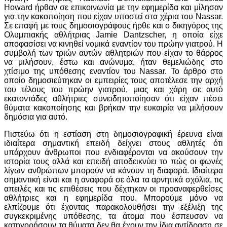
Howard ήρθαν σε επικοινωνία με την εφημερίδα και μίλησαν
για την κακοποίηση που είχαν υποστεί στα χέρια του Nassar.
Σε επαφή με τους δημοσιογράφους ήρθε και ο δικηγόρος της
Ολυμπιακής αθλήτριας Jamie Dantzscher, η οποία είχε
αποφασίσει να κινηθεί νομικά εναντίον του πρώην γιατρού. Η
συμβολή των τριών αυτών αθλητριών που είχαν το θάρρος
να μιλήσουν, έστω και ανώνυμα, ήταν θεμελιώδης στο
χτίσιμο της υπόθεσης εναντίον του Nassar. Το άρθρο στο
οποίο δημοσιεύτηκαν οι εμπειρίες τους αποτέλεσε την αρχή
του τέλους του πρώην γιατρού, μιας και χάρη σε αυτό
εκατοντάδες αθλήτριες συνειδητοποίησαν ότι είχαν πέσει
θύματα κακοποίησης και βρήκαν την ευκαιρία να μιλήσουν
δημόσια για αυτό.
Πιστεύω ότι η εστίαση στη δημοσιογραφική έρευνα είναι
ιδιαίτερα σημαντική επειδή δείχνει στους αθλητές ότι
υπάρχουν άνθρωποι που ενδιαφέρονται να ακούσουν την
ιστορία τους αλλά και επειδή αποδεικνύει το πώς οι φωνές
λίγων ανθρώπων μπορούν να κάνουν τη διαφορά. Ιδιαίτερα
σημαντική είναι και η αναφορά σε όλα τα αρνητικά σχόλια, τις
απειλές και τις επιθέσεις που δέχτηκαν οι προαναφερθείσες
αθλήτριες και η εφημερίδα που. Μπορούμε μόνο να
ελπίζουμε ότι έχοντας παρακολουθήσει την εξέλιξη της
συγκεκριμένης υπόθεσης, τα άτομα που έσπευσαν να
κατηγορήσουν τα θύματα δεν θα έχουν την ίδια αντίδραση σε