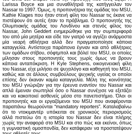
Larissa Boyce και μια συναθλήτριά της κατήγγειλαν τον
Nassar το 1997. Όμως, η προπονήτρια της ομάδας του MSU,
Kathie Klages που ήταν στενή φίλη του Nassar τις έκανε να
πιστέψουν ότι αυτές ήταν το πρόβλημα. Ο προπονητής της
Ολυμπιακής ομάδας του Λονδίνου και στενός φίλος του
Nassar, John Geddert ενημερώθηκε για την συμπεριφορά
του από μία μητέρα και είδε τον γιατρό να αγγίζει ανάρμοστα
μία νεαρή αθλήτρια αλλά δεν πραγματοποίησε κάποια
καταγγελία. Αντίστοιχα παράπονα έγιναν και από αθλήτριες
των ομάδων στίβου, σόφτμπολ και βόλεϊ του MSU, οι οποίες
μίλησαν στους προπονητές τους χωρίς όμως να βρουν
κάποια ανταπόκριση. Η Kyle Stephens, οικογενειακή φίλη
του Nassar, είχε μιλήσει σε ψυχολόγο και καθηγητή του MSU,
καθώς και σε άλλους συμβούλους ψυχικής υγείας οι οποίοι
επίσης δεν έκαναν καμία καταγγελία. Μέλη της κοινότητας
του MSU γνώριζαν για την έρευνα εναντίον του Nassar και
απλά έμειναν σιωπηλοί όσο ο Nassar συνέχισε να εξετάζει
και να κακοποιεί ασθενείς μέσα στο πανεπιστήμιο. Όλοι οι
προπονητές και οι εργαζόμενοι του MSU που αναφέρονται
παραπάνω θεωρούνται “mandatory reporters”. Καταλαβαίνω
ότι το ντοκιμαντέρ υπόκειται σε χρονικούς περιορισμούς
αλλά πιστεύω ότι η ιστορία του Nassar δεν είναι πλήρης
χωρίς την αναφορά στο MSU και στο πώς και εκείνοι, όπως
η γυμναστική ομοσπονδία, δεν κατάφεραν να προστατέψουν
τους αθλητές τους.