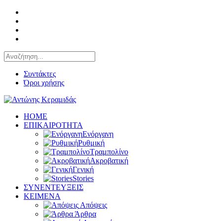
Συντάκτες
Όροι χρήσης
HOME
ΕΠΙΚΑΙΡΟΤΗΤΑ
Ενόργανη
Ρυθμική
Τραμπολίνο
Ακροβατική
Γενική
Stories
ΣΥΝΕΝΤΕΥΞΕΙΣ
KEIMENA
Απόψεις
Άρθρα