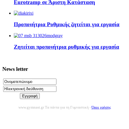
Eurotramp σε Άριστη Κατάσταση
Προπονήτρια Ρυθμικής ζητείται για εργασία
Ζητείται προπονήτρια ρυθμικής για εργασία
News letter
www.gymnast.gr Tα πάντα για τη Γυμναστική -
Όροι χρήσης