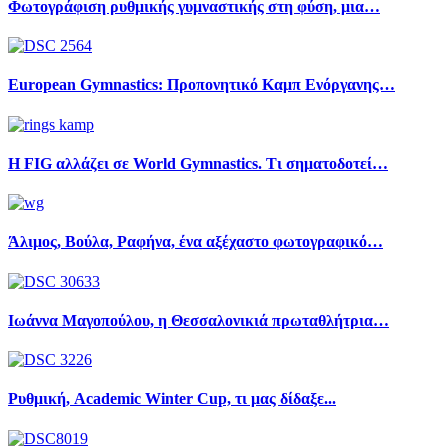
Φωτογράφιση ρυθμικής γυμναστικής στη φύση, μια…
European Gymnastics: Προπονητικό Καμπ Ενόργανης…
Η FIG αλλάζει σε World Gymnastics. Τι σηματοδοτεί…
Άλιμος, Βούλα, Ραφήνα, ένα αξέχαστο φωτογραφικό…
Ιωάννα Μαγοπούλου, η Θεσσαλονικιά πρωταθλήτρια…
Ρυθμική, Academic Winter Cup, τι μας δίδαξε...