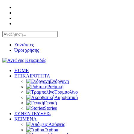
Συντάκτες
Όροι χρήσης
HOME
ΕΠΙΚΑΙΡΟΤΗΤΑ
Ενόργανη
Ρυθμική
Τραμπολίνο
Ακροβατική
Γενική
Stories
ΣΥΝΕΝΤΕΥΞΕΙΣ
KEIMENA
Απόψεις
Άρθρα