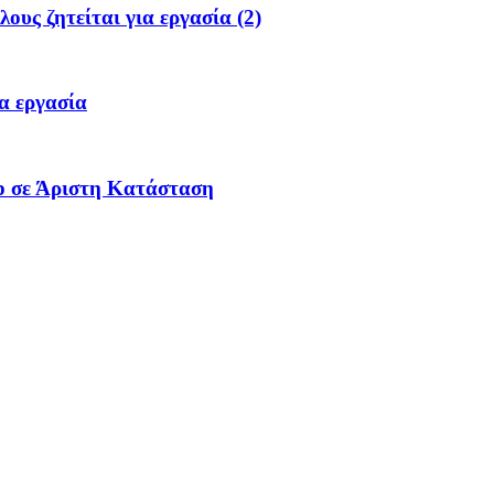
υς ζητείται για εργασία (2)
α εργασία
p σε Άριστη Κατάσταση