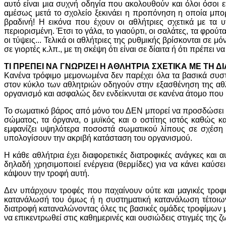
αυτό είναι μια συχνή οδηγία που ακολουθούν και όλοι όσο
αμέσως μετά το σχολείο ξεκινάει η προπόνηση η οποία μπορ
βραδινή! Η εικόνα που έχουν οι αθλήτριες σχετικά με τα 
περιορισμένη. Έτσι το γάλα, το γιαούρτι, οι σαλάτες, τα φρού
οι τύψεις... Τελικά οι αθλήτριες της ρυθμικής βρίσκονται σ
σε γιορτές κ.λπ., με τη σκέψη ότι είναι σε δίαιτα ή ότι πρέπ
ΤΙ ΠΡΕΠΕΙ ΝΑ ΓΝΩΡΙΖΕΙ Η ΑΘΛΗΤΡΙΑ ΣΧΕΤΙΚΑ ΜΕ ΤΗ 
Κανένα τρόφιμο μεμονωμένα δεν παρέχει όλα τα βασικά συστα
στον κύκλο των αθλητριών οδηγούν στην εξασθένηση της αθλ
οργανισμό και ασφαλώς δεν ενδείκνυται σε κανένα άτομο που 
Το σωματικό βάρος από μόνο του ΔΕΝ μπορεί να προσδώσει τ
σώματος, τα όργανα, ο μυϊκός και ο οστίτης ιστός καθώς κ
εμφανίζει υψηλότερα ποσοστά σωματικού λίπους σε σχέση
υπολογίσουν την ακριβή κατάσταση του οργανισμού.
Η κάθε αθλήτρια έχει διαφορετικές διατροφικές ανάγκες και 
δηλαδή χρησιμοποιεί ενέργεια (θερμίδες) για να κάνει καύσ
κάψουν την τροφή αυτή.
Δεν υπάρχουν τροφές που παχαίνουν ούτε και μαγικές τροφέ
κατανάλωσή του όμως ή η συστηματική κατανάλωση τέτοιων 
διατροφή καταναλώνοντας όλες τις βασικές ομάδες τροφίμων με
να επικεντρωθεί στις καθημερινές και ουσιώδεις στιγμές της 