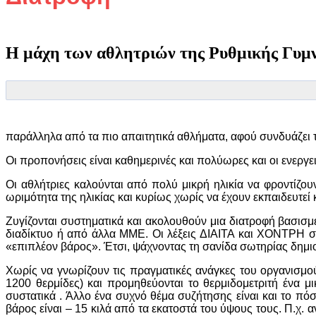
Το αναπόσπαστο κομμάτι της "γυμναστ
Η μάχη των αθλητριών της Ρυθμικής Γυμν
παράλληλα από τα πιο απαιτητικά αθλήματα, αφού συνδυάζει τη
Οι προπονήσεις είναι καθημερινές και πολύωρες και οι ενεργ
Οι αθλήτριες καλούνται από πολύ μικρή ηλικία να φροντίζου
ωριμότητα της ηλικίας και κυρίως χωρίς να έχουν εκπαιδευτεί 
Ζυγίζονται συστηματικά και ακολουθούν μια διατροφή βασισμ
διαδίκτυο ή από άλλα ΜΜΕ. Οι λέξεις ΔΙΑΙΤΑ και ΧΟΝΤΡΗ στ
«επιπλέον βάρος». Έτσι, ψάχνοντας τη σανίδα σωτηρίας δημ
Χωρίς να γνωρίζουν τις πραγματικές ανάγκες του οργανισμο
1200 θερμίδες) και προμηθεύονται το θερμιδομετριτή ένα μ
συστατικά . Άλλο ένα συχνό θέμα συζήτησης είναι και το πόσ
βάρος είναι – 15 κιλά από τα εκατοστά του ύψους τους. Π.χ. 