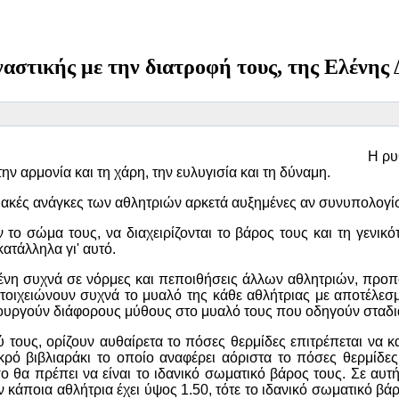
ικής" επιτυχίας!
αστικής με την διατροφή τους, της Ελένης
Η ρυ
ν αρμονία και τη χάρη, την ευλυγισία και τη δύναμη.
ειακές ανάγκες των αθλητριών αρκετά αυξημένες αν συνυπολογίσ
ν το σώμα τους, να διαχειρίζονται το βάρος τους και τη γενικ
κατάλληλα γι' αυτό.
ένη συχνά σε νόρμες και πεποιθήσεις άλλων αθλητριών, προπο
οιχειώνουν συχνά το μυαλό της κάθε αθλήτριας με αποτέλεσμα
ιουργούν διάφορους μύθους στο μυαλό τους που οδηγούν σταδ
ύ τους, ορίζουν αυθαίρετα το πόσες θερμίδες επιτρέπεται να
ικρό βιβλιαράκι το οποίο αναφέρει αόριστα το πόσες θερμίδες
ο θα πρέπει να είναι το ιδανικό σωματικό βάρος τους. Σε αυτ
αν κάποια αθλήτρια έχει ύψος 1.50, τότε το ιδανικό σωματικό βά