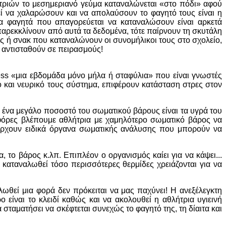
τριών το μεσημεριανό γεύμα καταναλώνεται «στο πόδι» αφού
εί να χαλαρώσουν και να απολαύσουν το φαγητό τους είναι η
τα φαγητά που απαγορεύεται να καταναλώσουν είναι αρκετά
ν παρεκκλίνουν από αυτά τα δεδομένα, τότε παίρνουν τη σκυτάλη
ές ή σνακ που καταναλώνουν οι συνομήλικοι τους στο σχολείο,
να αντισταθούν σε πειρασμούς!
ress «μια εβδομάδα μόνο μήλα ή σταφύλια» που είναι γνωστές
 και νευρικό τους σύστημα, επιφέρουν κατάσταση στρες στον
ένα μεγάλο ποσοστό του σωματικού βάρους είναι τα υγρά του
ς φόρες βλέπουμε αθλήτρια με χαμηλότερο σωματικό βάρος να
άρχουν ειδικά όργανα σωματικής ανάλυσης που μπορούν να
 το βάρος κ.λπ. Επιπλέον ο οργανισμός καίει για να κάψει...
 καταναλωθεί τόσο περισσότερες θερμίδες χρειάζονται για να
ωθεί μια φορά δεν πρόκειται να μας παχύνει! Η ανεξέλεγκτη
ίναι το κλειδί καθώς και να ακολουθεί η αθλήτρια υγιεινή
σταματήσει να σκέφτεται συνεχώς το φαγητό της, τη δίαιτα και