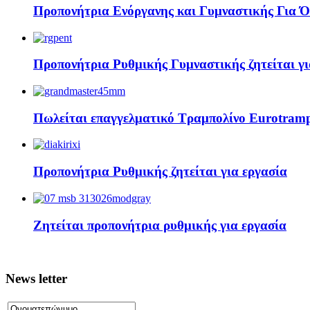
Προπονήτρια Ενόργανης και Γυμναστικής Για Όλο
Προπονήτρια Ρυθμικής Γυμναστικής ζητείται γι
Πωλείται επαγγελματικό Τραμπολίνο Eurotram
Προπονήτρια Ρυθμικής ζητείται για εργασία
Ζητείται προπονήτρια ρυθμικής για εργασία
News letter