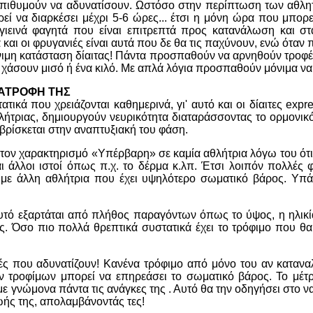
ι επιθυμούν να αδυνατίσουν. Ωστόσο στην περίπτωση των αθλη
εί να διαρκέσει μέχρι 5-6 ώρες... έτσι η μόνη ώρα που μπορ
υγιεινά φαγητά που είναι επιτρεπτά προς κατανάλωση και σ
τα και οι φρυγανιές είναι αυτά που δε θα τις παχύνουν, ενώ ότα
ε μόνιμη κατάσταση δίαιτας! Πάντα προσπαθούν να αρνηθούν τροφ
ει να χάσουν μισό ή ένα κιλό. Με απλά λόγια προσπαθούν μόνιμα 
ΔΙΑΤΡΟΦΗ ΤΗΣ
τικά που χρειάζονται καθημερινά, γι' αυτό και οι δίαιτες exp
ήτριας, δημιουργούν νευρικότητα διαταράσσοντας το ορμονικό
βρίσκεται στην αναπτυξιακή του φάση.
ον χαρακτηρισμό «Υπέρβαρη» σε καμία αθλήτρια λόγω του ότι 
αι άλλοι ιστοί όπως π.χ. το δέρμα κ.λπ. Έτσι λοιπόν πολλέ
 με άλλη αθλήτρια που έχει υψηλότερο σωματικό βάρος. Υπ
αυτό εξαρτάται από πλήθος παραγόντων όπως το ύψος, η ηλικία,
εις. Όσο πιο πολλά θρεπτικά συστατικά έχει το τρόφιμο που θα
ς που αδυνατίζουν! Κανένα τρόφιμο από μόνο του αν καταναλ
τροφίμων μπορεί να επηρεάσει το σωματικό βάρος. Το μέτρο ε
 γνώμονα πάντα τις ανάγκες της . Αυτό θα την οδηγήσει στο να 
ζωής της, απολαμβάνοντάς τες!