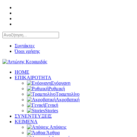
Συντάκτες
Όροι χρήσης
HOME
ΕΠΙΚΑΙΡΟΤΗΤΑ
Ενόργανη
Ρυθμική
Τραμπολίνο
Ακροβατική
Γενική
Stories
ΣΥΝΕΝΤΕΥΞΕΙΣ
KEIMENA
Απόψεις
Άρθρα